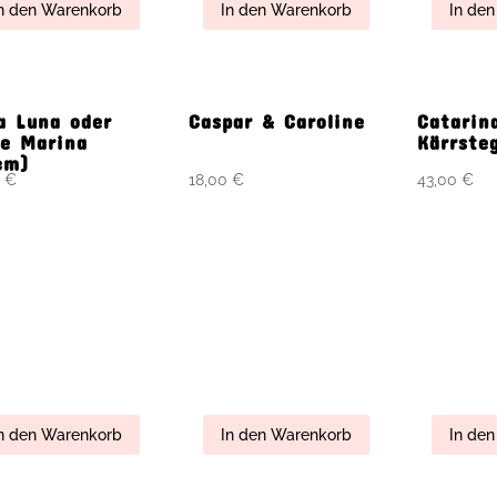
 den Warenkorb
In den Warenkorb
In den 
duate Studenten
Greve Barron &
Guardia
Herr Nilsson
Baby
(30cm)
 den Warenkorb
In den Warenkorb
In den 
mann
IL Primo Orso
Janusz 
Guardia
 den Warenkorb
In den Warenkorb
In den 