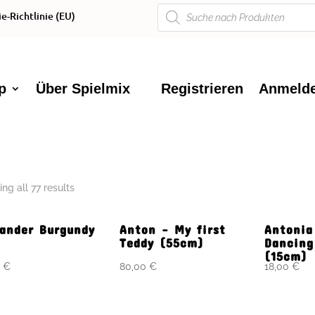
Products
e-Richtlinie (EU)
search
p
Über Spielmix
Registrieren
Anmeld
ng all 77 results
xander Burgundy
Anton – My first
Antonia
Teddy (55cm)
Dancing
(15cm)
0
€
80,00
€
18,00
€
n den Warenkorb
In den Warenkorb
In de