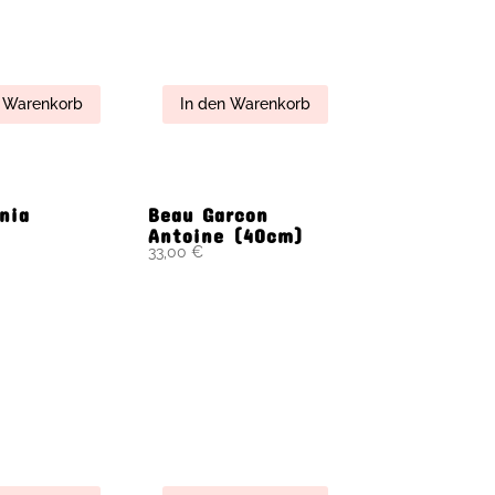
a from
Clever Anton
gen
(25cm)
23,00
€
n Warenkorb
In den Warenkorb
 Girlfriend
Elias & Melvin
n Warenkorb
In den Warenkorb
, Marian &
Gerli & Kasper im
or (25cm)
Bademantel