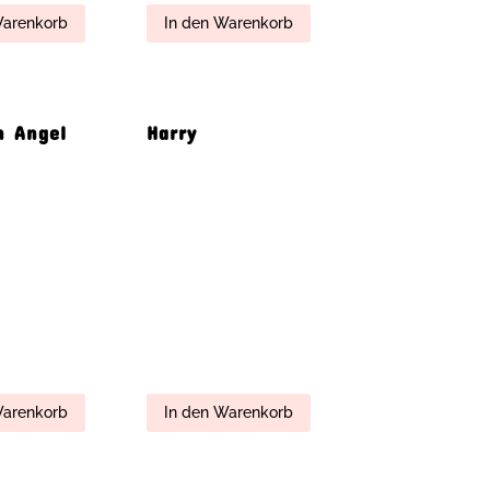
Warenkorb
In den Warenkorb
& Melissa
Oliver & Melissa
with Heart
Warenkorb
In den Warenkorb
Hilde
Sisters
Warenkorb
In den Warenkorb