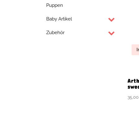
Puppen
Baby Artikel
Art
swe
Zubehör
35,0
I
Bab
19,5
I