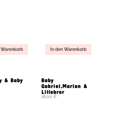
y & Baby
Baby
Gabriel,Marian &
Lillebror
18,00
€
n Warenkorb
In den Warenkorb
nia
Beau Garcon
Antoine (40cm)
33,00
€
n Warenkorb
In den Warenkorb