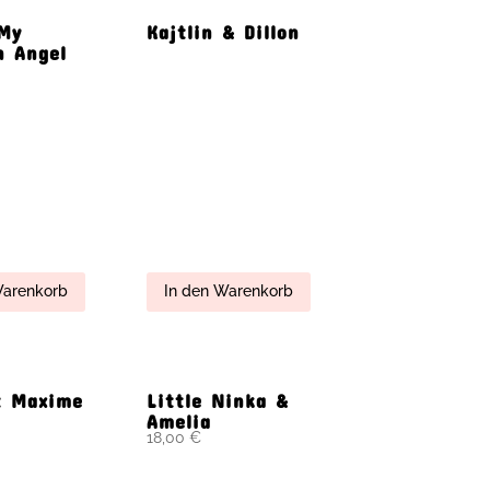
a – My
Waldemar
ddy Girl
Warenkorb
In den Warenkorb
 & Arnold
The big Boy Anton
beige oder
my first Teddy
82,00
€
n Warenkorb
In den Warenkorb
e My first
Teddybär Gute
ein erste
Besserung-Hellmer