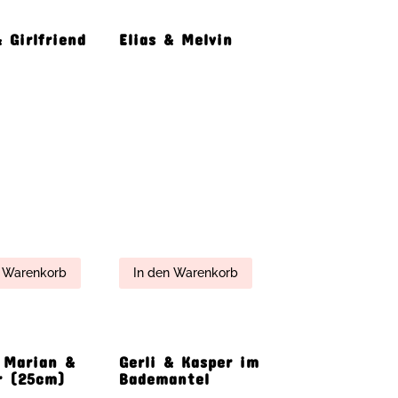
t Maxime
Little Ninka &
Amelia
18,00
€
n Warenkorb
In den Warenkorb
illa
Ludwig
i
Warenkorb
In den Warenkorb
mier Ours
Mr & Mrs Bukowski