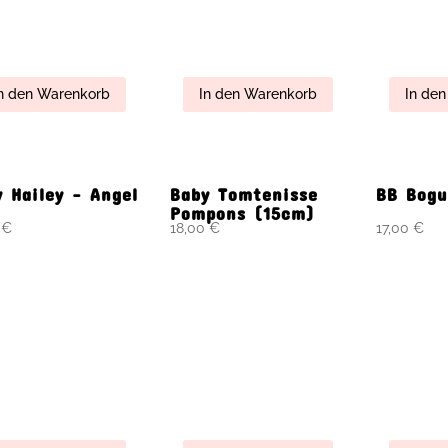
la Luna oder
Caspar & Caroline
Catarin
ce Marina
Kärrste
cm)
0
€
18,00
€
43,00
€
n den Warenkorb
In den Warenkorb
In de
rad
Cupcakes
Daniel &
(40cm)
0
€
13,00
€
33,00
€
n den Warenkorb
In den Warenkorb
In de
en (12cm)
Fanny – Burgundy
Gabriel
Lillebr