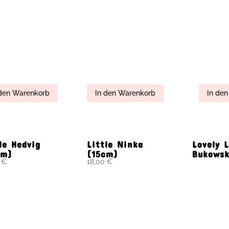
owski Design,
90cm
Teddy
ig
iert,eintehlbes
bar,waschbar
0
€
199,00
€
29,00
€
n den Warenkorb
In den Warenkorb
In de
demar 40 cm
Waldemar w/Sweter
Hochzei
Teddys 
Wending
Paarwei
bestellb
0
€
45,00
€
27,00
€
n den Warenkorb
In den Warenkorb
In de