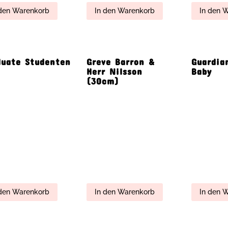
 den Warenkorb
In den Warenkorb
In den 
pa (18cm)
Nobody’s perfect
Oliver 
(15cm)
0
€
n den Warenkorb
In den Warenkorb
In den 
rot
Rafael
Saga & 
(30cm)
 den Warenkorb
In den Warenkorb
In den 