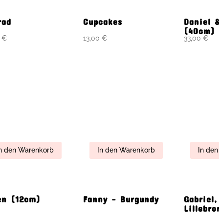
ra & Hugo
Le Petit Ethan &
Le Peti
cm)
Romy (25cm)
17,00
€
 den Warenkorb
In den Warenkorb
In de
le Hedvig
Little Ninka
Lovely L
cm)
(15cm)
Bukowsk
0
€
18,00
€
n den Warenkorb
In den Warenkorb
In den 
ssa & Little
Mini, Mini Wedding
Mon Pre
dy (15cm)
Pair