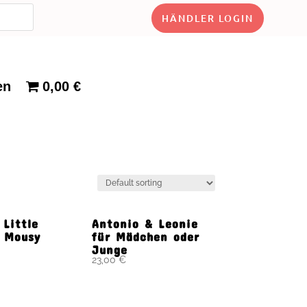
HÄNDLER LOGIN
en
0,00 €
 Little
Antonio & Leonie
 Mousy
für Mädchen oder
Junge
23,00
€
n Warenkorb
In den Warenkorb