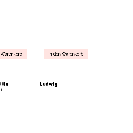
21,00
€
n Warenkorb
In den Warenkorb
ts Paar
Worlds Best Mother
Kiara&Hugo-
pair-
se
ar
27,00
€
n Warenkorb
In den Warenkorb