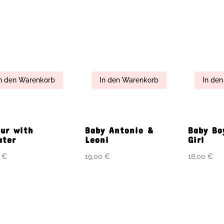
hur with
Baby Antonio &
Baby Bo
ater
Leoni
Girl
0
€
19,00
€
18,00
€
n den Warenkorb
In den Warenkorb
In de
y Hailey – Angel
Baby Tomtenisse
BB Bogu
Pompons (15cm)
0
€
18,00
€
17,00
€
n den Warenkorb
In den Warenkorb
In de