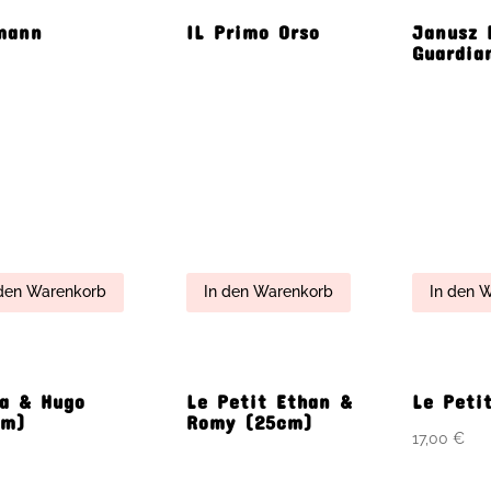
et Hailey Angel
The Big Boy
Theodor
cm)
Waldemar
first Te
(30cm)
 den Warenkorb
In den Warenkorb
In den 
lhelm The Great
Wonderful Alice &
Leopold
Sterling (15cm)
(15cm)-
grau
16,00
€
 den Warenkorb
In den Warenkorb
In de
o&Maria Baby
The Greet Phillip-
Theodor
,Schmussetuch
Der große Philip,
Teddy-M