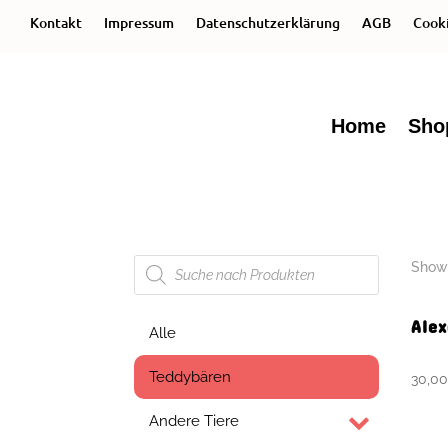
Kontakt
Impressum
Datenschutzerklärung
AGB
Cooki
Home
Sho
Products
Showi
search
Ale
Alle
Teddybären
30,0
Andere Tiere
I