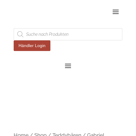
Products
search
Händler Login
Home
/
Shop
/
Teddybären
/ Gabriel,