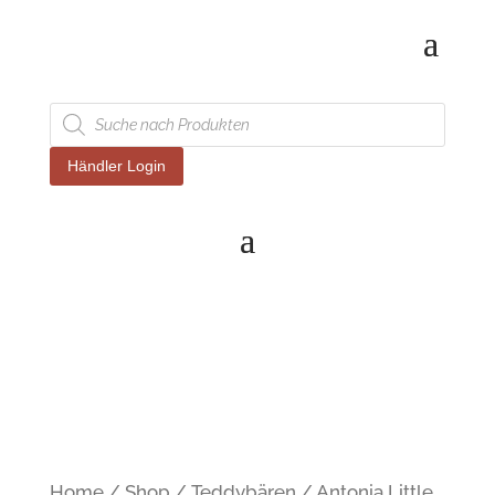
Products
search
Händler Login
Home
/
Shop
/
Teddybären
/ Antonia Little