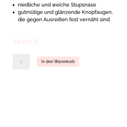
niedliche und weiche Stupsnase
gutmütige und glänzende Knopfaugen,
die gegen Ausreißen fest vernäht sind
18,00
€
Antonia
In den Warenkorb
Little
Dancing
Mousy
(15cm)
quantity