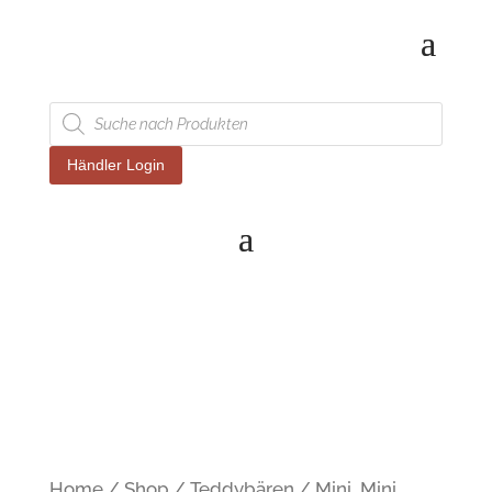
Products
search
Händler Login
Home
/
Shop
/
Teddybären
/ Mini, Mini