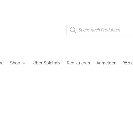
Products
g
AGB
Cookie-Richtlinie (EU)
search
me
Shop
Über Spielmix
Registrieren
Anmelden
0,