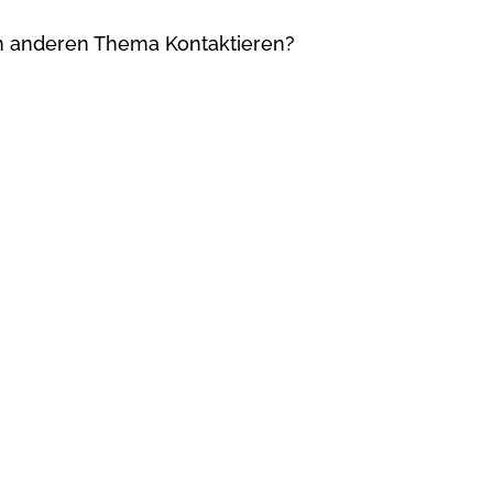
m anderen Thema Kontaktieren?

Shop@spielmix.de
ile uns jederzeit!