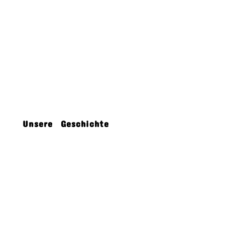
Ich wünsche Ihnen viel Vergnügen bei
der Suche nach den passenden
Produkten und freue mich auf Ihre
Bestellung.
Ihre Spielmix Team
Unsere Geschichte