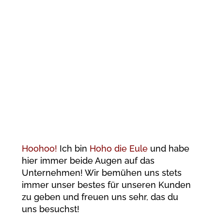
Ich wünsche Ihnen viel Vergnügen bei
der Suche nach den passenden
Produkten und freue mich auf Ihre
Bestellung.
Ihre Spielmix Team
Hoohoo!
Ich bin
Hoho
die Eule
und habe
hier immer beide Augen auf das
Unternehmen! Wir bemühen uns stets
immer unser bestes für unseren Kunden
zu geben und freuen uns sehr, das du
uns besuchst!