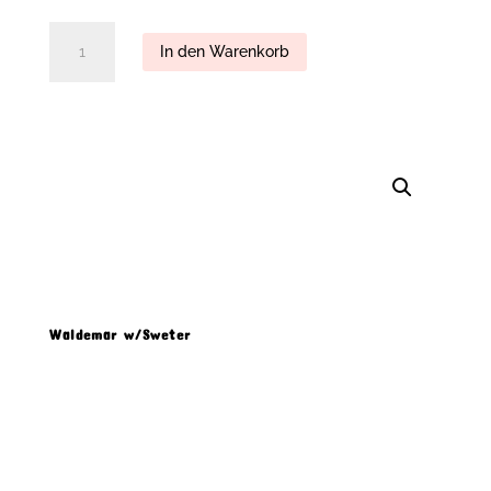
Waldemar
In den Warenkorb
w/Sweter
quantity
Waldemar w/Sweter
Produkt Beschreibung