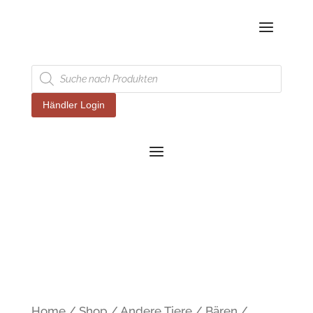
Products
search
Händler Login
Home
/
Shop
/
Andere Tiere
/
Bären
/