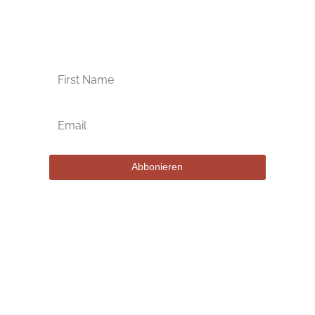
Kriege immer die aktuellsten
Angebote per E-Mail!
Abbonieren