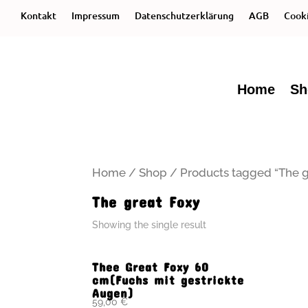
Kontakt
Impressum
Datenschutzerklärung
AGB
Cooki
Home
Sh
Home
/
Shop
/ Products tagged “The g
The great Foxy
Showing the single result
Thee Great Foxy 60
cm(Fuchs mit gestrickte
Augen)
59,00
€