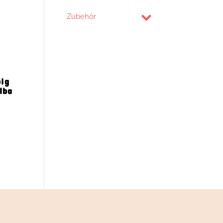
Zubehör
big
lba