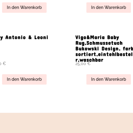
In den Warenkorb
In den Warenkorb
y Antonio & Leoni
Vigo&Maria Baby
Rug,Schmussetuch
Bukowski Design, far
sortiert,eintehlbestel
r,waschbar
00
€
25,00
€
In den Warenkorb
In den Warenkorb
ng
AGB
Cookie-Richtlinie (EU)