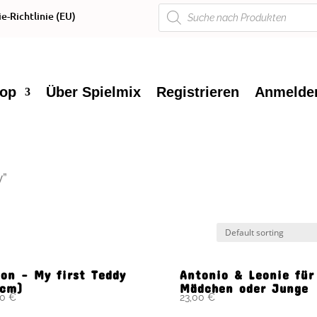
Products
e-Richtlinie (EU)
search
op
Über Spielmix
Registrieren
Anmelde
y”
on – My first Teddy
Antonio & Leonie für
5cm)
Mädchen oder Junge
00
€
23,00
€