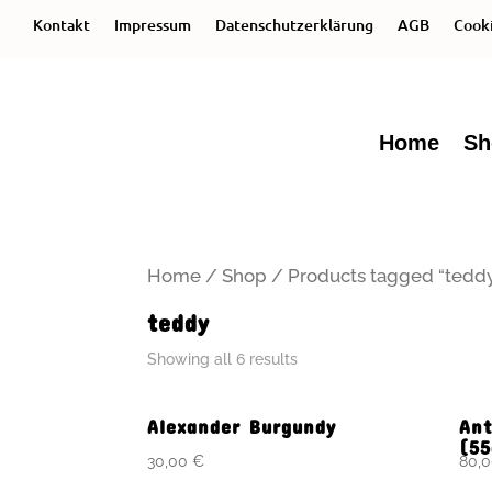
Kontakt
Impressum
Datenschutzerklärung
AGB
Cooki
Home
Sh
Home
/
Shop
/ Products tagged “tedd
teddy
Showing all 6 results
Alexander Burgundy
Ant
(5
30,00
€
80,