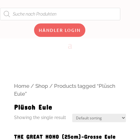
Products
search
HÄNDLER LOGIN
Home
/
Shop
/ Products tagged “Plüsch
Eule”
Plüsch Eule
Showing the single result
THE GREAT HOHO (25cm)-Grosse Eule