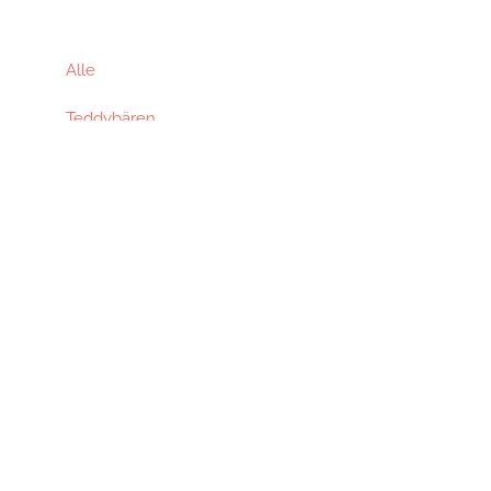
Alle
Teddybären
Andere Tiere
Puppen
Baby Artikel
Zubehör
Kontakt
Impressum
Datenschutzerklärung
AGB
Cookie-Richtlinie (EU)