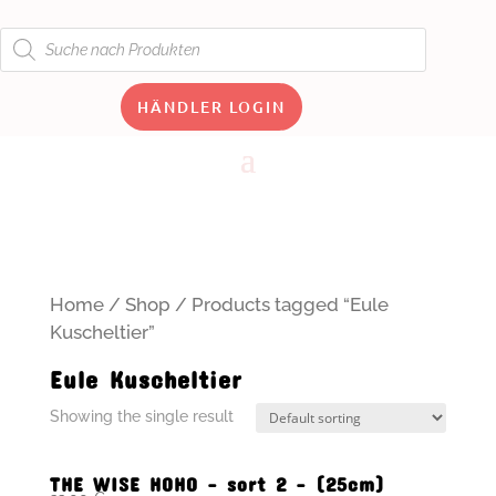
Products
search
HÄNDLER LOGIN
Home
/
Shop
/ Products tagged “Eule
Kuscheltier”
Eule Kuscheltier
Showing the single result
THE WISE HOHO – sort 2 – (25cm)