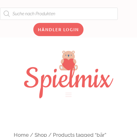
Products
search
HÄNDLER LOGIN
Home
/
Shop
/ Products tagged “bär”