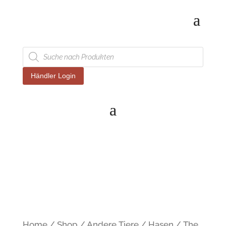
Products
search
Händler Login
Home
/
Shop
/
Andere Tiere
/
Hasen
/ The