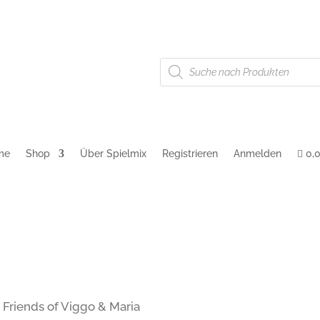
Products
g
AGB
Cookie-Richtlinie (EU)
search
me
Shop
Über Spielmix
Registrieren
Anmelden
0,
 Friends of Viggo & Maria