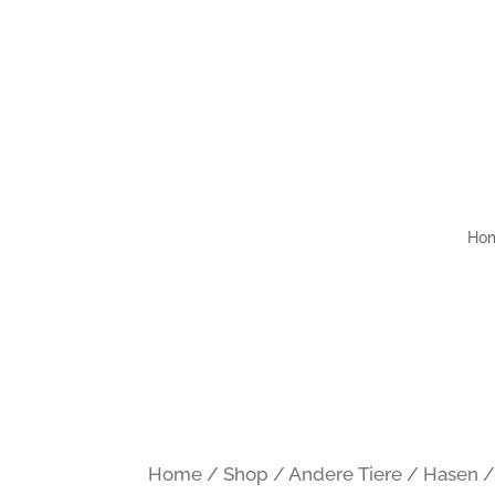
Kontakt
Impressum
Datenschutzerklärun
Ho
Home
/
Shop
/
Andere Tiere
/
Hasen
/