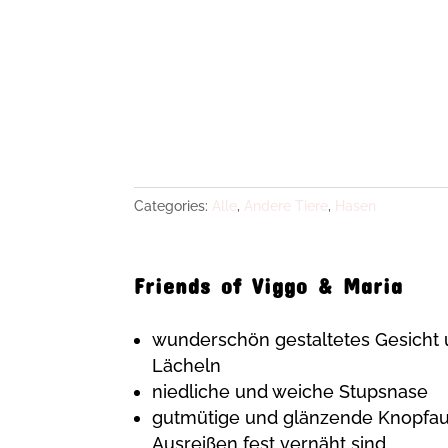
Categories:
Alle
,
Andere Tiere
,
Hasen
Friends of Viggo & Maria
wunderschön gestaltetes Gesicht 
Lächeln
niedliche und weiche Stupsnase
gutmütige und glänzende Knopfau
Ausreißen fest vernäht sind