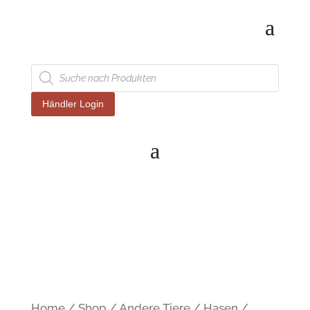
Products
search
Händler Login
Home
/
Shop
/
Andere Tiere
/
Hasen
/