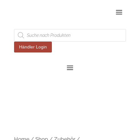
Products
search
Händler Login
Home
/
Shop
/
Zubehör
/