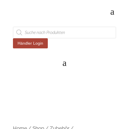
Products
search
Händler Login
Home
/
Shop
/
Zubehör
/