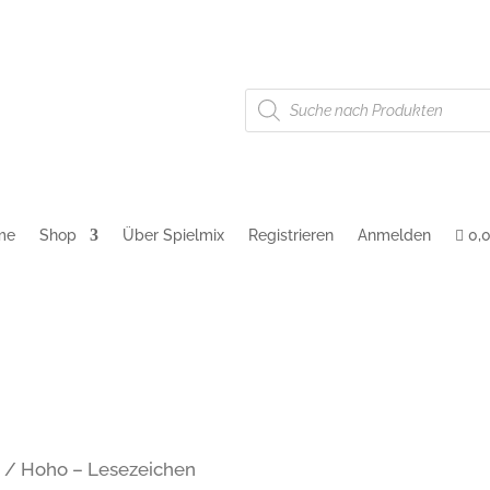
Products
g
AGB
Cookie-Richtlinie (EU)
search
me
Shop
Über Spielmix
Registrieren
Anmelden
0,
n
/ Hoho – Lesezeichen