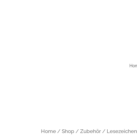
Kontakt
Impressum
Datenschutzerklärun
Ho
Home
/
Shop
/
Zubehör
/
Lesezeiche