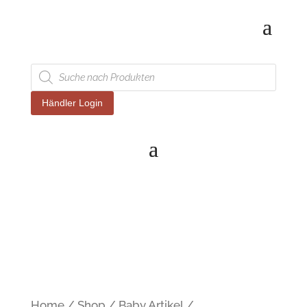
Products
search
Händler Login
Home
/
Shop
/
Baby Artikel
/