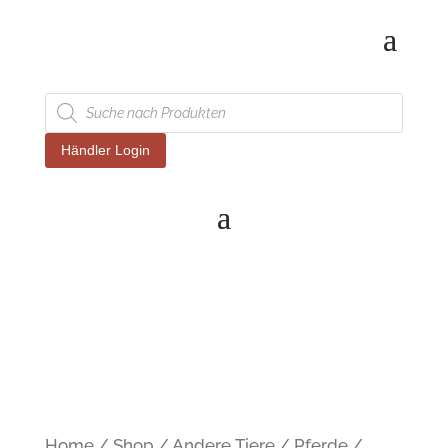
Products
search
Händler Login
Home
/
Shop
/
Andere Tiere
/
Pferde
/