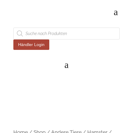
Products
search
Händler Login
Home
/
Shop
/
Andere Tiere
/
Hamster
/