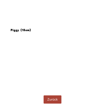
Piggy (15cm)
Produkt Beschreibung
Zurück