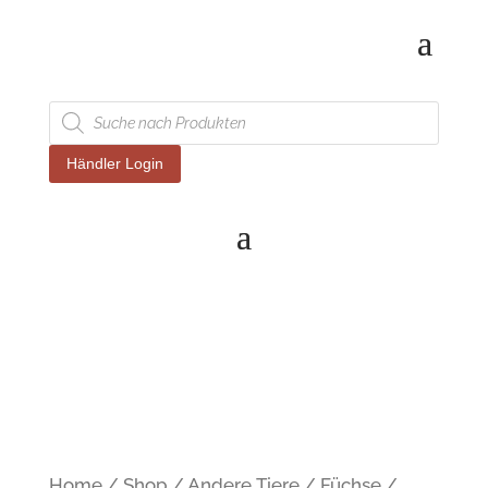
Products
search
Händler Login
Home
/
Shop
/
Andere Tiere
/
Füchse
/