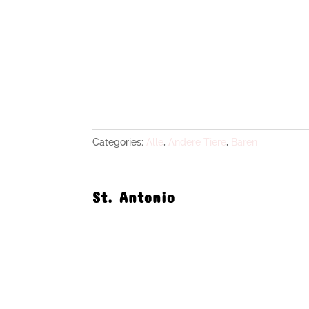
Categories:
Alle
,
Andere Tiere
,
Bären
St. Antonio