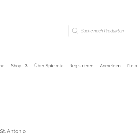
Products
g
AGB
Cookie-Richtlinie (EU)
search
me
Shop
Über Spielmix
Registrieren
Anmelden
0,
St. Antonio