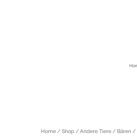
Kontakt
Impressum
Datenschutzerklärun
Ho
Home
/
Shop
/
Andere Tiere
/
Bären
/ 