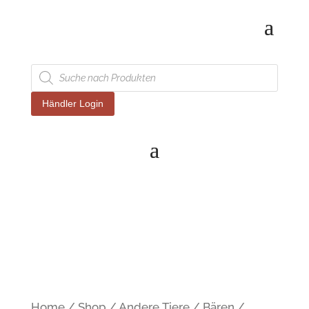
Products
search
Händler Login
Home
/
Shop
/
Andere Tiere
/
Bären
/